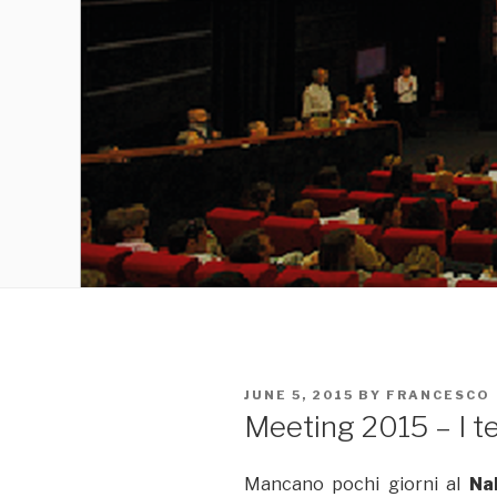
POSTED
JUNE 5, 2015
BY
FRANCESCO
ON
Meeting 2015 – I t
Mancano pochi giorni al
Na