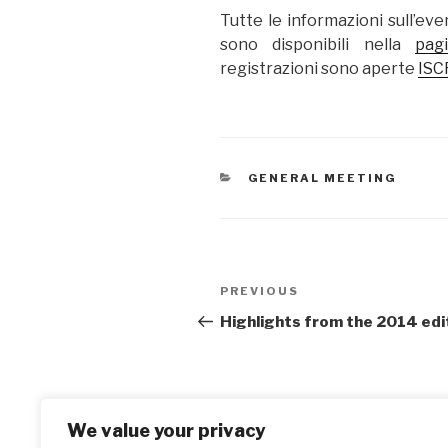
Tutte le informazioni sull’eve
sono disponibili nella
pag
registrazioni sono aperte
ISC
CATEGORIES
GENERAL MEETING
Post
Previous
PREVIOUS
navigation
Post
Highlights from the 2014 edi
We value your privacy