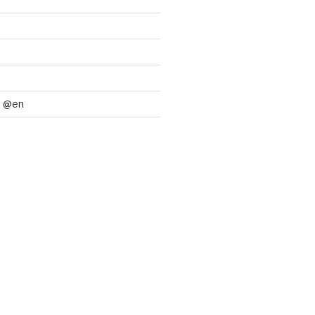
d
d @en